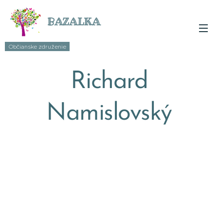
BAZALKA
Občianske združenie
Richard
Namislovský