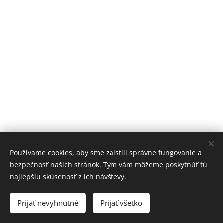
Používame cookies, aby sme zaistili správne fungovanie a
bezpečnosť našich stránok. Tým vám môžeme poskytnúť tú
najlepšiu skúsenosť z ich návštevy.
© 2024 VESELÉ DETI. Hlavné námestie 5, Bratislava, 811 01
Prijať nevyhnutné
Prijať všetko
Vytvorené službou
Webnode
Cookies