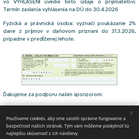
vo VYHLÁSENÍ uvedie tieto údaje o prijímateľovi.
Termín zaslania vyhlásenia na DÚ do 30.4.2026
Fyzická a právnická osoba:
vyznačí poukázanie 2%
dane z príjmov v daňovom priznaní do
31.3.2026,
prípadne v predĺženej lehote.
Ďakujeme za podporu našim sponzorom:
Používame cookies, aby sme zaistili správne fungovanie a
bezpečnosť našich stránok. Tým vám môžeme poskytnúť tú
najlepšiu skúsenosť z ich návštevy.