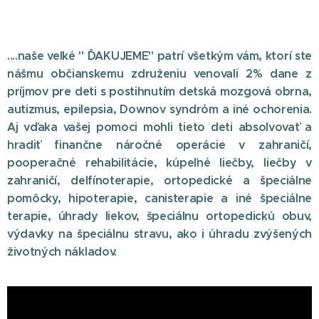
....naše veľké " ĎAKUJEME" patrí všetkým vám, ktorí ste
nášmu občianskemu združeniu venovali 2% dane z
príjmov pre deti s postihnutím detská mozgová obrna,
autizmus, epilepsia, Downov syndróm a iné ochorenia.
Aj vďaka vašej pomoci mohli tieto deti absolvovať a
hradiť finančne náročné operácie v zahraničí,
pooperačné rehabilitácie, kúpeľné liečby, liečby v
zahraničí, delfínoterapie, ortopedické a špeciálne
pomôcky, hipoterapie, canisterapie a iné špeciálne
terapie, úhrady liekov, špeciálnu ortopedickú obuv,
výdavky na špeciálnu stravu, ako i úhradu zvýšených
životných nákladov.